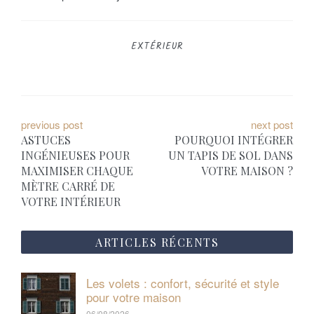
EXTÉRIEUR
N
previous post
next post
ASTUCES
POURQUOI INTÉGRER
a
INGÉNIEUSES POUR
UN TAPIS DE SOL DANS
MAXIMISER CHAQUE
VOTRE MAISON ?
v
MÈTRE CARRÉ DE
i
VOTRE INTÉRIEUR
g
ARTICLES RÉCENTS
a
t
Les volets : confort, sécurité et style
pour votre maison
i
06/08/2026